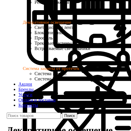
Реле напряжения
Декоративное освещение
Светодиодная лента
Блоки питания
Профиль
Трековые системы
Встраиваемые светильники
Система защиты от протечек
Система Neptun
Система Welrok Base
Акции
Бренды
Услуги
Оплата и доставка
Контакты
Поиск
Декоративное освещение