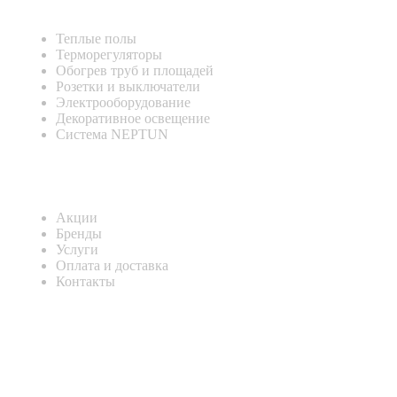
Теплые полы
Терморегуляторы
Обогрев труб и площадей
Розетки и выключатели
Электрооборудование
Декоративное освещение
Система NEPTUN
Информация
Акции
Бренды
Услуги
Оплата и доставка
Контакты
КОНТАКТНАЯ ИНФОРМАЦИЯ
Адрес:
Россия , г. Севастополь, ул. Токарева, 18Д, корпус 1
Телефон:
8 (978) 661-42-90