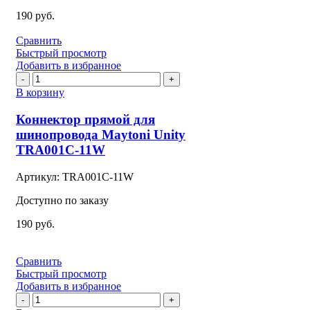
190
руб.
Сравнить
Быстрый просмотр
Добавить в избранное
Количество
товара
В корзину
Коннектор
прямой
Коннектор прямой для
для
шинопровода Maytoni Unity
шинопровода
TRA001C-11W
Maytoni
Unity
Артикул:
TRA001C-11W
TRA001C-
11W
Доступно по заказу
190
руб.
Сравнить
Быстрый просмотр
Добавить в избранное
Количество