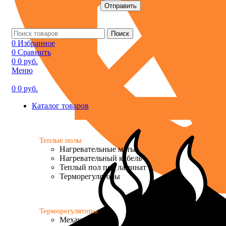
Поиск
0
Избранное
0
Сравнить
0
0
руб.
Меню
0
0
руб.
Каталог товаров
Теплые полы
Нагревательные маты
Нагревательный кабель
Теплый пол под ламинат
Терморегуляторы
Терморегуляторы
Механические