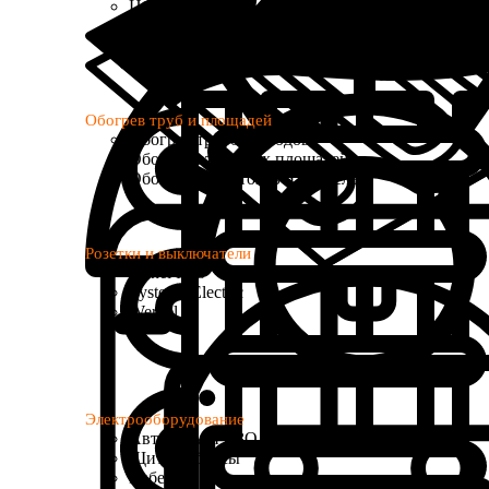
Цифровые
Программируемые
с Wi-Fi управлением
Обогрев труб и площадей
Обогрев трубопроводов
Обогрев открытых площадей
Обогрев водостоков и кровель
Розетки и выключатели
Donel R98
Systeme Electric
Werkel
Электрооборудование
Автоматы и УЗО
Щиты и боксы
Кабель и провод