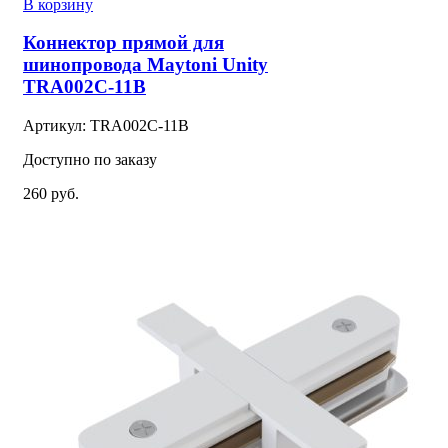
товара
В корзину
Коннектор
прямой
Коннектор прямой для
для
шинопровода Maytoni Unity
шинопровода
TRA002C-11B
Maytoni
Unity
Артикул:
TRA002C-11B
TRA002C-
11B
Доступно по заказу
260
руб.