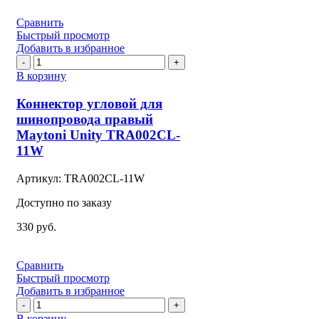
Сравнить
Быстрый просмотр
Добавить в избранное
Количество
товара
В корзину
Коннектор
угловой
Коннектор угловой для
для
шинопровода правый
шинопровода
Maytoni Unity TRA002CL-
правый
11W
Maytoni
Unity
TRA002CL-
Артикул:
TRA002CL-11W
11W
Доступно по заказу
330
руб.
Сравнить
Быстрый просмотр
Добавить в избранное
Количество
товара
В корзину