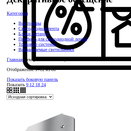
Категории
Все
товары
Светодиодная лента
Блоки питания
Профиль для светодиодной ленты
Трековые системы
Встраиваемые светильники
Главная
Декоративное освещение
Отображение 1–12 из 80
Показать боковую панель
Показать
9
12
18
24