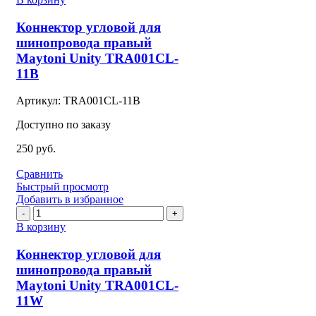
Коннектор
угловой
Коннектор угловой для
для
шинопровода правый
шинопровода
Maytoni Unity TRA001CL-
правый
11B
Maytoni
Unity
TRA001CL-
Артикул:
TRA001CL-11B
11B
Доступно по заказу
250
руб.
Сравнить
Быстрый просмотр
Добавить в избранное
Количество
товара
В корзину
Коннектор
угловой
Коннектор угловой для
для
шинопровода правый
шинопровода
Maytoni Unity TRA001CL-
правый
11W
Maytoni
Unity