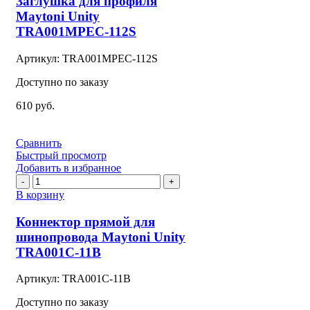
Заглушка для профиля
профиля
Maytoni Unity
Maytoni
TRA001MPEC-112S
Unity
TRA001MPEC-
Артикул:
TRA001MPEC-112S
112S
Доступно по заказу
610
руб.
Сравнить
Быстрый просмотр
Добавить в избранное
Количество
товара
В корзину
Коннектор
прямой
Коннектор прямой для
для
шинопровода Maytoni Unity
шинопровода
TRA001C-11B
Maytoni
Unity
Артикул:
TRA001C-11B
TRA001C-
11B
Доступно по заказу