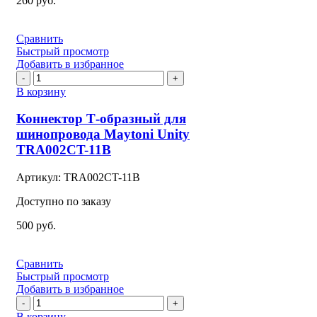
260
руб.
Сравнить
Быстрый просмотр
Добавить в избранное
Количество
товара
В корзину
Коннектор
Т-
Коннектор Т-образный для
образный
шинопровода Maytoni Unity
для
TRA002CT-11B
шинопровода
Maytoni
Артикул:
TRA002CT-11B
Unity
TRA002CT-
Доступно по заказу
11B
500
руб.
Сравнить
Быстрый просмотр
Добавить в избранное
Количество
товара
В корзину