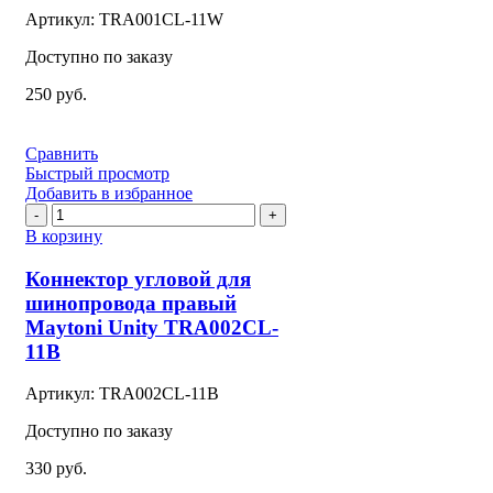
TRA001CL-
Артикул:
TRA001CL-11W
11W
Доступно по заказу
250
руб.
Сравнить
Быстрый просмотр
Добавить в избранное
Количество
товара
В корзину
Коннектор
угловой
Коннектор угловой для
для
шинопровода правый
шинопровода
Maytoni Unity TRA002CL-
правый
11B
Maytoni
Unity
TRA002CL-
Артикул:
TRA002CL-11B
11B
Доступно по заказу
330
руб.