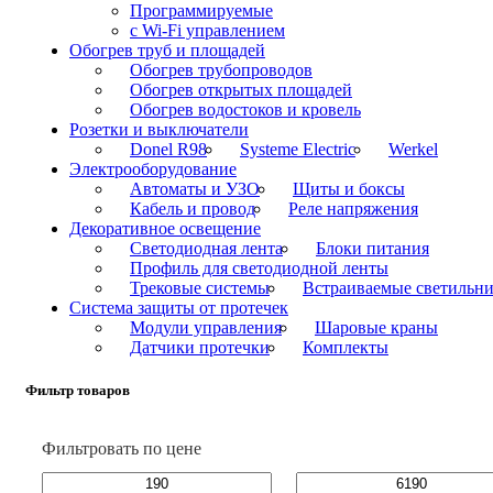
Программируемые
с Wi-Fi управлением
Обогрев труб и площадей
Обогрев трубопроводов
Обогрев открытых площадей
Обогрев водостоков и кровель
Розетки и выключатели
Donel R98
Systeme Electric
Werkel
Электрооборудование
Автоматы и УЗО
Щиты и боксы
Кабель и провод
Реле напряжения
Декоративное освещение
Светодиодная лента
Блоки питания
Профиль для светодиодной ленты
Трековые системы
Встраиваемые светильн
Cистема защиты от протечек
Модули управления
Шаровые краны
Датчики протечки
Комплекты
Фильтр товаров
Фильтровать по цене