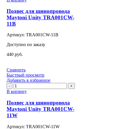
Подвес
для
Подвес для шинопровода
шинопровода
Maytoni Unity TRA001CW-
Maytoni
11B
Unity
TRA001CW-
Артикул:
TRA001CW-11B
11B
Доступно по заказу
440
руб.
Сравнить
Быстрый просмотр
Добавить в избранное
Количество
товара
В корзину
Подвес
для
Подвес для шинопровода
шинопровода
Maytoni Unity TRA001CW-
Maytoni
11W
Unity
TRA001CW-
Артикул:
TRA001CW-11W
11W