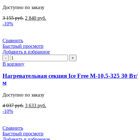
М-7,2-
Доступно по заказу
220
30
3 155
руб.
2 840
руб.
Вт/
-10%
м
Сравнить
Быстрый просмотр
Добавить в избранное
Количество
товара
В корзину
Нагревательная
секция
Нагревательная секция Ice Free М-10,5-325 30 Вт/
Ice
м
Free
М-10,5-
Доступно по заказу
325
30
4 037
руб.
3 633
руб.
Вт/
-10%
м
Сравнить
Быстрый просмотр
Добавить в избранное