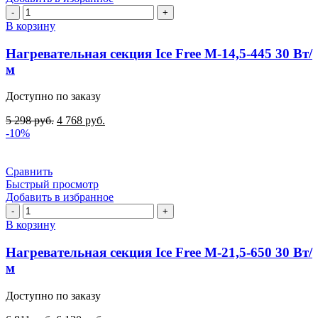
Количество
товара
В корзину
Нагревательная
секция
Нагревательная секция Ice Free М-14,5-445 30 Вт/
Ice
м
Free
М-14,5-
Доступно по заказу
445
30
5 298
руб.
4 768
руб.
Вт/
-10%
м
Сравнить
Быстрый просмотр
Добавить в избранное
Количество
товара
В корзину
Нагревательная
секция
Нагревательная секция Ice Free М-21,5-650 30 Вт/
Ice
м
Free
М-21,5-
Доступно по заказу
650
30