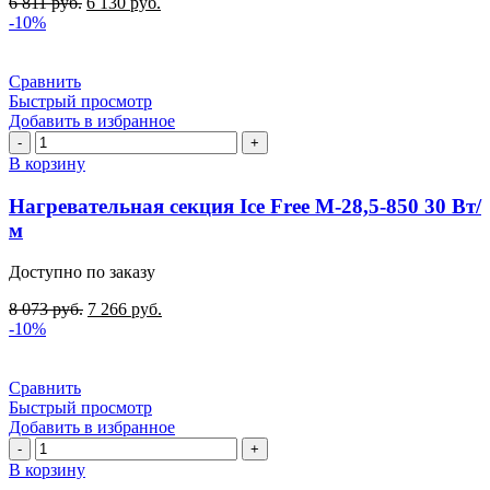
6 811
руб.
6 130
руб.
Вт/
-10%
м
Сравнить
Быстрый просмотр
Добавить в избранное
Количество
товара
В корзину
Нагревательная
секция
Нагревательная секция Ice Free М-28,5-850 30 Вт/
Ice
м
Free
М-28,5-
Доступно по заказу
850
30
8 073
руб.
7 266
руб.
Вт/
-10%
м
Сравнить
Быстрый просмотр
Добавить в избранное
Количество
товара
В корзину
Нагревательная