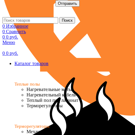
Поиск
0
Избранное
0
Сравнить
0
0
руб.
Меню
0
0
руб.
Каталог товаров
Теплые полы
Нагревательные маты
Нагревательный кабель
Теплый пол под ламинат
Терморегуляторы
Терморегуляторы
Механические