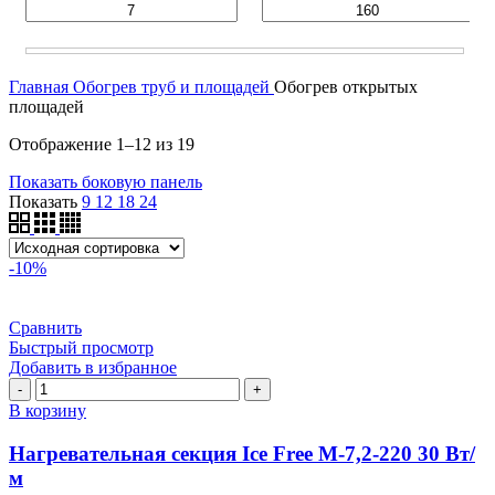
Главная
Обогрев труб и площадей
Обогрев открытых
площадей
Отображение 1–12 из 19
Показать боковую панель
Показать
9
12
18
24
-10%
Сравнить
Быстрый просмотр
Добавить в избранное
Количество
товара
В корзину
Нагревательная
секция
Нагревательная секция Ice Free М-7,2-220 30 Вт/
Ice
м
Free