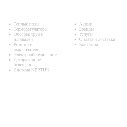
Каталог
Информация
Теплые полы
Акции
Терморегуляторы
Бренды
Обогрев труб и
Услуги
площадей
Оплата и доставка
Розетки и
Контакты
выключатели
Электрооборудование
Декоративное
освещение
Система NEPTUN
КОНТАКТНАЯ ИНФОРМАЦИЯ
Адрес:
Россия , г. Севастополь, ул. Токарева, 18Д, корпус 1