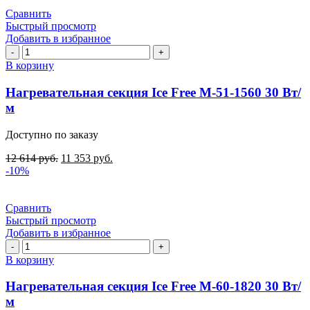
Сравнить
Быстрый просмотр
Добавить в избранное
Количество
товара
В корзину
Нагревательная
секция
Нагревательная секция Ice Free М-51-1560 30 Вт/
Ice
м
Free
М-51-
Доступно по заказу
1560
30
12 614
руб.
11 353
руб.
Вт/
-10%
м
Сравнить
Быстрый просмотр
Добавить в избранное
Количество
товара
В корзину
Нагревательная
секция
Нагревательная секция Ice Free М-60-1820 30 Вт/
Ice
м
Free