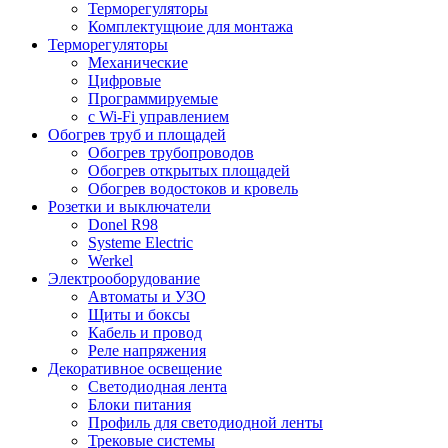
Терморегуляторы
Комплектущюие для монтажа
Терморегуляторы
Механические
Цифровые
Программируемые
с Wi-Fi управлением
Обогрев труб и площадей
Обогрев трубопроводов
Обогрев открытых площадей
Обогрев водостоков и кровель
Розетки и выключатели
Donel R98
Systeme Electric
Werkel
Электрооборудование
Автоматы и УЗО
Щиты и боксы
Кабель и провод
Реле напряжения
Декоративное освещение
Светодиодная лента
Блоки питания
Профиль для светодиодной ленты
Трековые системы