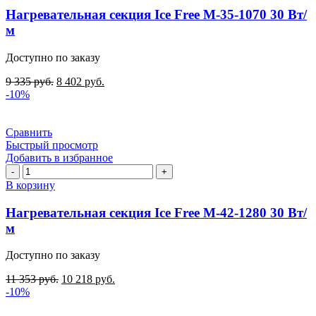
секция
Нагревательная секция Ice Free М-35-1070 30 Вт/
Ice
м
Free
М-35-
Доступно по заказу
1070
30
9 335
руб.
8 402
руб.
Вт/
-10%
м
Сравнить
Быстрый просмотр
Добавить в избранное
Количество
товара
В корзину
Нагревательная
секция
Нагревательная секция Ice Free М-42-1280 30 Вт/
Ice
м
Free
М-42-
Доступно по заказу
1280
30
11 353
руб.
10 218
руб.
Вт/
-10%
м