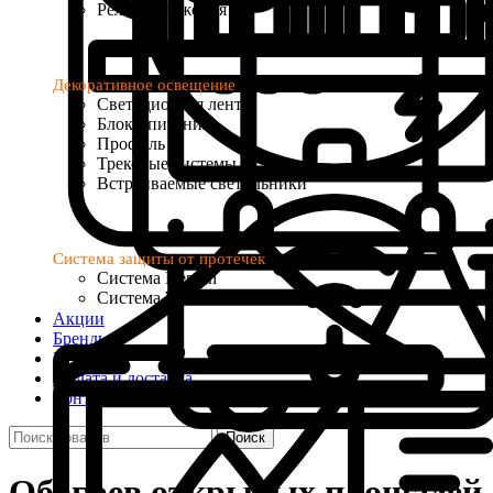
Реле напряжения
Декоративное освещение
Светодиодная лента
Блоки питания
Профиль
Трековые системы
Встраиваемые светильники
Система защиты от протечек
Система Neptun
Система Welrok Base
Акции
Бренды
Услуги
Оплата и доставка
Контакты
Поиск
Обогрев открытых площадей