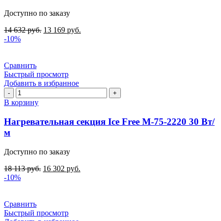
М-60-
Доступно по заказу
1820
30
14 632
руб.
13 169
руб.
Вт/
-10%
м
Сравнить
Быстрый просмотр
Добавить в избранное
Количество
товара
В корзину
Нагревательная
секция
Нагревательная секция Ice Free М-75-2220 30 Вт/
Ice
м
Free
М-75-
Доступно по заказу
2220
30
18 113
руб.
16 302
руб.
Вт/
-10%
м
Сравнить
Быстрый просмотр