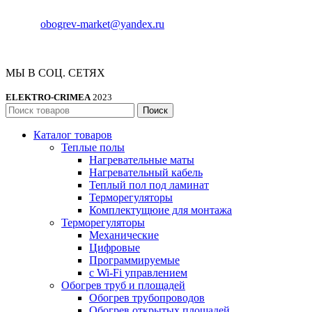
Телефон:
8 (978) 661-42-90
E-mail:
obogrev-market@yandex.ru
МЫ В СОЦ. СЕТЯХ
ELEKTRO-CRIMEA
2023
Поиск
Каталог товаров
Теплые полы
Нагревательные маты
Нагревательный кабель
Теплый пол под ламинат
Терморегуляторы
Комплектущюие для монтажа
Терморегуляторы
Механические
Цифровые
Программируемые
с Wi-Fi управлением
Обогрев труб и площадей
Обогрев трубопроводов
Обогрев открытых площадей