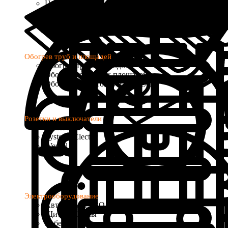
Цифровые
Программируемые
с Wi-Fi управлением
Обогрев труб и площадей
Обогрев трубопроводов
Обогрев открытых площадей
Обогрев водостоков и кровель
Розетки и выключатели
Donel R98
Systeme Electric
Werkel
Электрооборудование
Автоматы и УЗО
Щиты и боксы
Кабель и провод