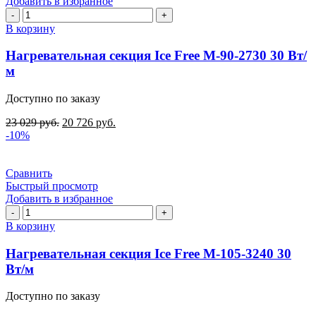
Добавить в избранное
Количество
товара
В корзину
Нагревательная
секция
Нагревательная секция Ice Free М-90-2730 30 Вт/
Ice
м
Free
М-90-
Доступно по заказу
2730
30
23 029
руб.
20 726
руб.
Вт/
-10%
м
Сравнить
Быстрый просмотр
Добавить в избранное
Количество
товара
В корзину
Нагревательная
секция
Нагревательная секция Ice Free М-105-3240 30
Ice
Вт/м
Free
М-105-
Доступно по заказу
3240
30