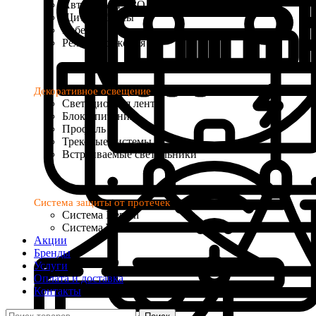
Автоматы и УЗО
Щиты и боксы
Кабель и провод
Реле напряжения
Декоративное освещение
Светодиодная лента
Блоки питания
Профиль
Трековые системы
Встраиваемые светильники
Система защиты от протечек
Система Neptun
Система Welrok Base
Акции
Бренды
Услуги
Оплата и доставка
Контакты