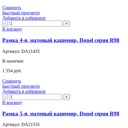
Сравнить
Быстрый просмотр
Добавить в избранное
Количество
товара
В корзину
Рамка
4-
Рамка 4-я, матовый кашемир, Donel серия R98
я,
матовый
Артикул:
DA21435
кашемир,
Donel
В наличии
серия
R98
1 554
руб.
Сравнить
Быстрый просмотр
Добавить в избранное
Количество
товара
В корзину
Рамка
5-
Рамка 5-я, матовый кашемир, Donel серия R98
я,
матовый
Артикул:
DA21535
кашемир,