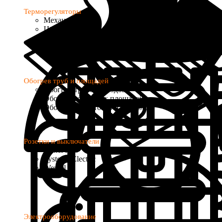
Терморегуляторы
Механические
Цифровые
Программируемые
с Wi-Fi управлением
Обогрев труб и площадей
Обогрев трубопроводов
Обогрев открытых площадей
Обогрев водостоков и кровель
Розетки и выключатели
Donel R98
Systeme Electric
Werkel
Электрооборудование