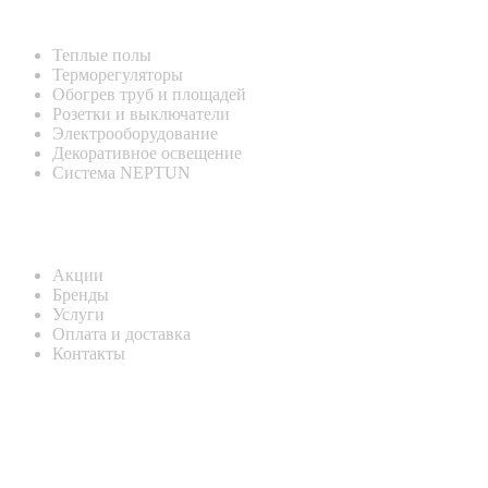
Теплые полы
Терморегуляторы
Обогрев труб и площадей
Розетки и выключатели
Электрооборудование
Декоративное освещение
Система NEPTUN
Информация
Акции
Бренды
Услуги
Оплата и доставка
Контакты
КОНТАКТНАЯ ИНФОРМАЦИЯ
Адрес:
Россия , г. Севастополь, ул. Токарева, 18Д, корпус 1
Телефон:
8 (978) 661-42-90