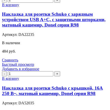
R98
товара
В корзину
Накладка
для
Накладка для розетки Schuko с зарядным
розетки
устройством USB A+C, с защитными шторками,
Schuko
матовый кашемир, Donel серия R98
с
зарядным
Артикул:
DA22235
устройством
USB
В наличии
A+C,
с
484
руб.
защитными
шторками,
Сравнить
матовый
Быстрый просмотр
кашемир,
Добавить в избранное
Donel
Количество
серия
товара
В корзину
R98
Накладка
для
Накладка для розетки Schuko с крышкой, 16A
розетки
250 В~, матовый кашемир, Donel серия R98
Schuko
с
Артикул:
DA52035
крышкой,
16A