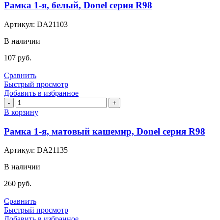
1-
Рамка 1-я, белый, Donel серия R98
я,
белый,
Артикул:
DA21103
Donel
серия
В наличии
R98
107
руб.
Сравнить
Быстрый просмотр
Добавить в избранное
Количество
товара
В корзину
Рамка
1-
Рамка 1-я, матовый кашемир, Donel серия R98
я,
матовый
Артикул:
DA21135
кашемир,
Donel
В наличии
серия
R98
260
руб.
Сравнить
Быстрый просмотр
Добавить в избранное