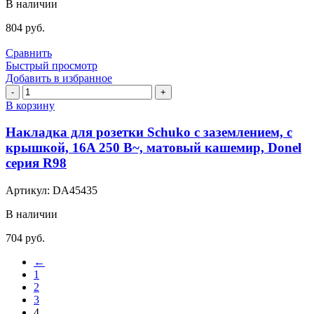
В наличии
250
В~,
804
руб.
матовый
кашемир,
Сравнить
Donel
Быстрый просмотр
серия
Добавить в избранное
R98
Количество
товара
В корзину
Накладка
для
Накладка для розетки Schuko с заземлением, с
розетки
крышкой, 16A 250 В~, матовый кашемир, Donel
Schuko
серия R98
с
заземлением,
Артикул:
DA45435
с
крышкой,
В наличии
16A
250
704
руб.
В~,
матовый
←
кашемир,
1
Donel
2
серия
3
R98
4