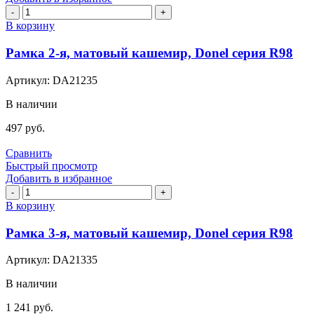
Количество
товара
В корзину
Рамка
2-
Рамка 2-я, матовый кашемир, Donel серия R98
я,
матовый
Артикул:
DA21235
кашемир,
Donel
В наличии
серия
R98
497
руб.
Сравнить
Быстрый просмотр
Добавить в избранное
Количество
товара
В корзину
Рамка
3-
Рамка 3-я, матовый кашемир, Donel серия R98
я,
матовый
Артикул:
DA21335
кашемир,
Donel
В наличии
серия
R98
1 241
руб.