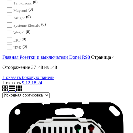
0
Теплолюкс
0
Maytoni
0
Arlight
0
Systeme Electric
0
Werkel
0
EKF
0
ИЭК
Главная
Розетки и выключатели
Donel R98
Страница 4
Отображение 37–48 из 148
Показать боковую панель
Показать
9
12
18
24