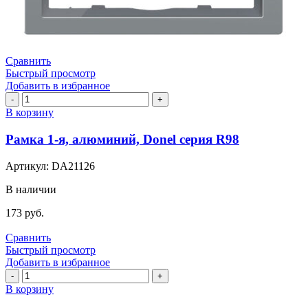
Сравнить
Быстрый просмотр
Добавить в избранное
Количество
товара
В корзину
Рамка
1-
Рамка 1-я, алюминий, Donel серия R98
я,
алюминий,
Артикул:
DA21126
Donel
серия
В наличии
R98
173
руб.
Сравнить
Быстрый просмотр
Добавить в избранное
Количество
товара
В корзину
Рамка