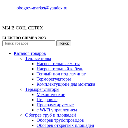
E-mail:
obogrev-market@yandex.ru
МЫ В СОЦ. СЕТЯХ
ELEKTRO-CRIMEA
2023
Поиск
Каталог товаров
Теплые полы
Нагревательные маты
Нагревательный кабель
Теплый пол под ламинат
Терморегуляторы
Комплектущюие для монтажа
Терморегуляторы
Механические
Цифровые
Программируемые
с Wi-Fi управлением
Обогрев труб и площадей
Обогрев трубопроводов
Обогрев открытых площадей