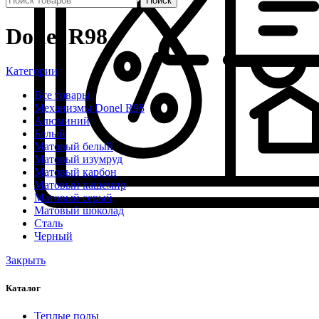
Поиск
Donel R98
Категории
Все
товары
Механизмы Donel R98
Алюминий
Белый
Матовый белый
Матовый изумруд
Матовый карбон
Матовый кашемир
Матовый серый
Матовый шоколад
Сталь
Черный
Закрыть
Каталог
Теплые полы