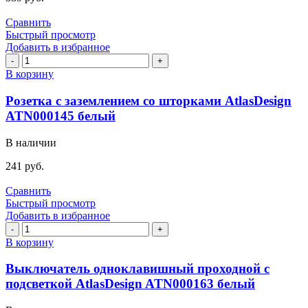
ATN000126
белый
Сравнить
Быстрый просмотр
Добавить в избранное
Количество
товара
В корзину
Розетка
с
Розетка с заземлением со шторками AtlasDesign
заземлением
ATN000145 белый
со
шторками
В наличии
AtlasDesign
ATN000145
241
руб.
белый
Сравнить
Быстрый просмотр
Добавить в избранное
Количество
товара
В корзину
Выключатель
одноклавишный
Выключатель одноклавишный проходной с
проходной
подсветкой AtlasDesign ATN000163 белый
с
подсветкой