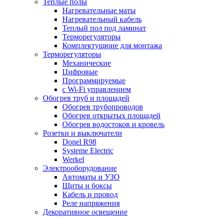
Теплые полы
Нагревательные маты
Нагревательный кабель
Теплый пол под ламинат
Терморегуляторы
Комплектущюие для монтажа
Терморегуляторы
Механические
Цифровые
Программируемые
с Wi-Fi управлением
Обогрев труб и площадей
Обогрев трубопроводов
Обогрев открытых площадей
Обогрев водостоков и кровель
Розетки и выключатели
Donel R98
Systeme Electric
Werkel
Электрооборудование
Автоматы и УЗО
Щиты и боксы
Кабель и провод
Реле напряжения
Декоративное освещение