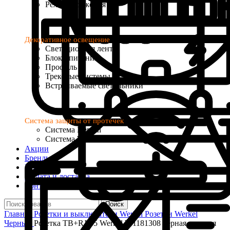
Реле напряжения
Декоративное освещение
Светодиодная лента
Блоки питания
Профиль
Трековые системы
Встраиваемые светильники
Система защиты от протечек
Система Neptun
Система Welrok Base
Акции
Бренды
Услуги
Оплата и доставка
Контакты
Поиск
Главная
Розетки и выключатели
Werkel
Розетки Werkel
Черный
Розетка ТВ+RJ-45 Werkel W1181308 черная матовая