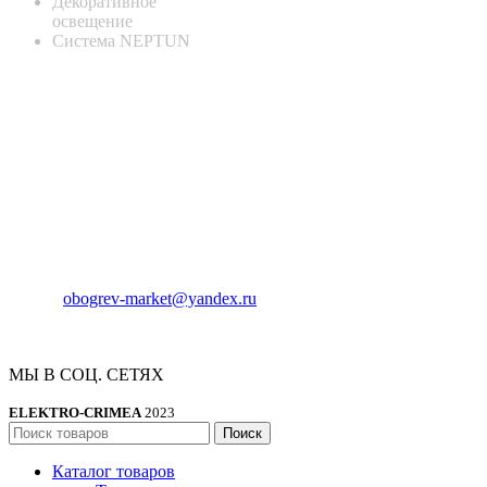
Декоративное
освещение
Система NEPTUN
КОНТАКТНАЯ ИНФОРМАЦИЯ
Адрес:
Россия , г. Севастополь, ул. Токарева, 18Д, корпус 1
Телефон:
8 (978) 661-42-90
E-mail:
obogrev-market@yandex.ru
МЫ В СОЦ. СЕТЯХ
ELEKTRO-CRIMEA
2023
Поиск
Каталог товаров