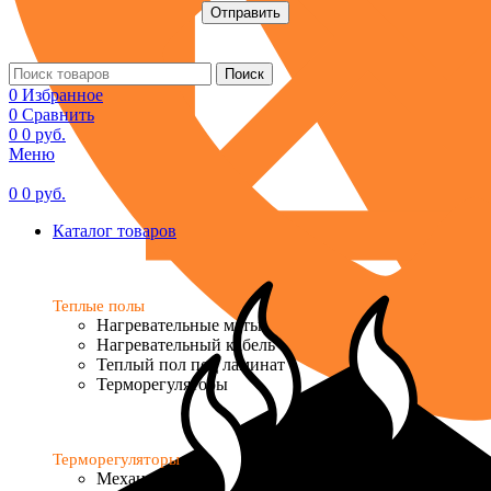
Поиск
0
Избранное
0
Сравнить
0
0
руб.
Меню
0
0
руб.
Каталог товаров
Теплые полы
Нагревательные маты
Нагревательный кабель
Теплый пол под ламинат
Терморегуляторы
Терморегуляторы
Механические