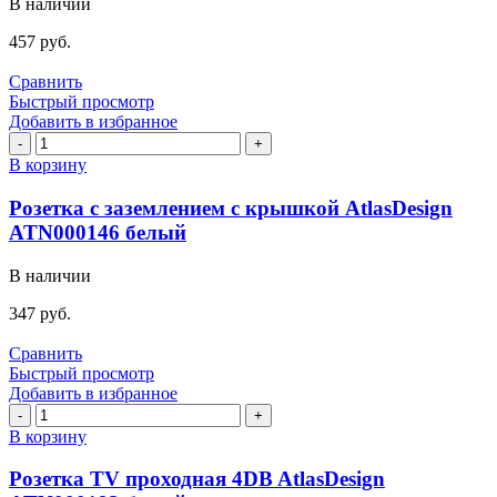
В наличии
AtlasDesign
ATN000163
457
руб.
белый
Сравнить
Быстрый просмотр
Добавить в избранное
Количество
товара
В корзину
Розетка
с
Розетка с заземлением с крышкой AtlasDesign
заземлением
ATN000146 белый
с
крышкой
В наличии
AtlasDesign
ATN000146
347
руб.
белый
Сравнить
Быстрый просмотр
Добавить в избранное
Количество
товара
В корзину
Розетка
TV
Розетка TV проходная 4DB AtlasDesign
проходная