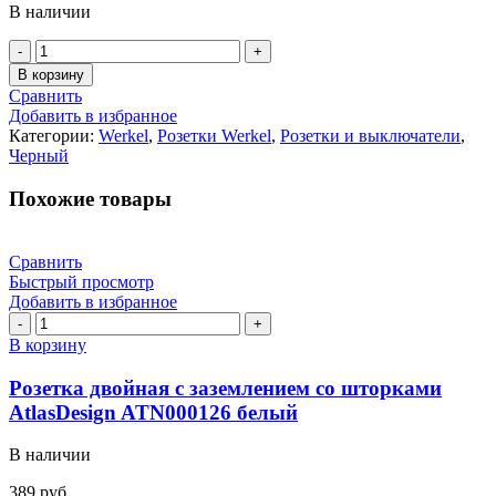
В наличии
Количество
товара
В корзину
Розетка
Сравнить
ТВ+RJ-
Добавить в избранное
45
Категории:
Werkel
,
Розетки Werkel
,
Розетки и выключатели
,
Werkel
Черный
W1181308
черная
Похожие товары
матовая
Сравнить
Быстрый просмотр
Добавить в избранное
Количество
товара
В корзину
Розетка
двойная
Розетка двойная с заземлением со шторками
с
AtlasDesign ATN000126 белый
заземлением
со
В наличии
шторками
AtlasDesign
389
руб.