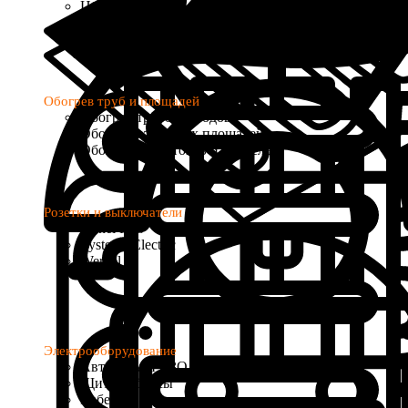
Цифровые
Программируемые
с Wi-Fi управлением
Обогрев труб и площадей
Обогрев трубопроводов
Обогрев открытых площадей
Обогрев водостоков и кровель
Розетки и выключатели
Donel R98
Systeme Electric
Werkel
Электрооборудование
Автоматы и УЗО
Щиты и боксы
Кабель и провод