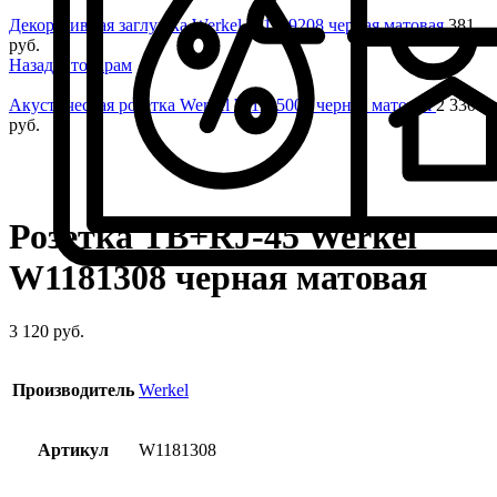
Декоративная заглушка Werkel W1159208 черная матовая
381
руб.
Назад к товарам
Акустическая розетка Werkel W1185008 черная матовая
2 330
руб.
Нажмите, чтобы увеличить
Розетка ТВ+RJ-45 Werkel
W1181308 черная матовая
3 120
руб.
Производитель
Werkel
Артикул
W1181308