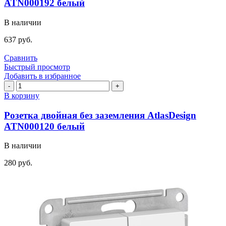
ATN000192 белый
4DB
AtlasDesign
В наличии
ATN000192
белый
637
руб.
Сравнить
Быстрый просмотр
Добавить в избранное
Количество
товара
В корзину
Розетка
двойная
Розетка двойная без заземления AtlasDesign
без
ATN000120 белый
заземления
AtlasDesign
В наличии
ATN000120
белый
280
руб.