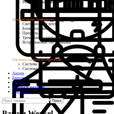
Реле напряжения
Декоративное освещение
Светодиодная лента
Блоки питания
Профиль
Трековые системы
Встраиваемые светильники
Система защиты от протечек
Система Neptun
Система Welrok Base
Акции
Бренды
Услуги
Оплата и доставка
Контакты
Поиск
Рамки Werkel