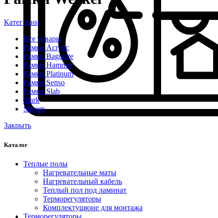
Категории
Все
товары
Рамки Acrylic
Рамки Baguette
Рамки Hammer
Рамки Platinum
Рамки Senso
Рамки Slab
Stark
Stream
Закрыть
Каталог
Теплые полы
Нагревательные маты
Нагревательный кабель
Теплый пол под ламинат
Терморегуляторы
Комплектущюие для монтажа
Терморегуляторы