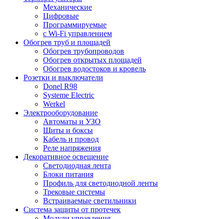
Механические
Цифровые
Программируемые
с Wi-Fi управлением
Обогрев труб и площадей
Обогрев трубопроводов
Обогрев открытых площадей
Обогрев водостоков и кровель
Розетки и выключатели
Donel R98
Systeme Electric
Werkel
Электрооборудование
Автоматы и УЗО
Щиты и боксы
Кабель и провод
Реле напряжения
Декоративное освещение
Светодиодная лента
Блоки питания
Профиль для светодиодной ленты
Трековые системы
Встраиваемые светильники
Cистема защиты от протечек
Модули управления