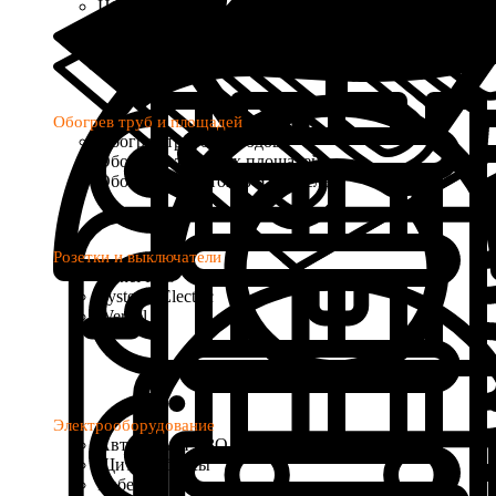
Цифровые
Программируемые
с Wi-Fi управлением
Обогрев труб и площадей
Обогрев трубопроводов
Обогрев открытых площадей
Обогрев водостоков и кровель
Розетки и выключатели
Donel R98
Systeme Electric
Werkel
Электрооборудование
Автоматы и УЗО
Щиты и боксы
Кабель и провод