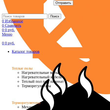
Поиск
0
Избранное
0
Сравнить
0
0
руб.
Меню
0
0
руб.
Каталог товаров
Теплые полы
Нагревательные маты
Нагревательный кабель
Теплый пол под ламинат
Терморегуляторы
Терморегуляторы
Механические