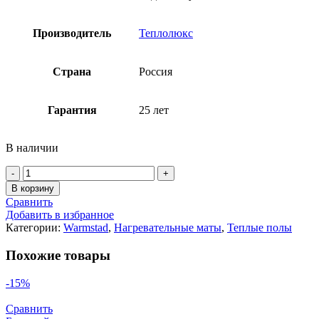
Производитель
Теплолюкс
Страна
Россия
Гарантия
25 лет
В наличии
Количество
товара
В корзину
Нагревательный
Сравнить
мат
Добавить в избранное
WSM-
Категории:
Warmstad
,
Нагревательные маты
,
Теплые полы
100-
0.65
Похожие товары
м.кв.
-15%
Сравнить