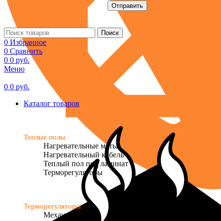
Поиск
0
Избранное
0
Сравнить
0
0
руб.
Меню
0
0
руб.
Каталог товаров
Теплые полы
Нагревательные маты
Нагревательный кабель
Теплый пол под ламинат
Терморегуляторы
Терморегуляторы
Механические