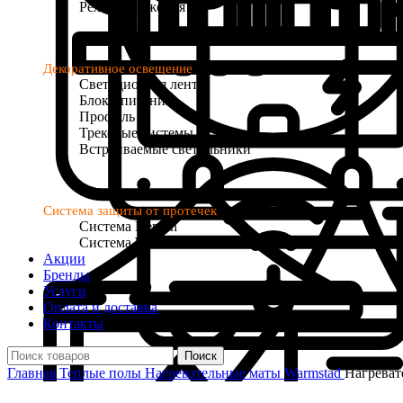
Реле напряжения
Декоративное освещение
Светодиодная лента
Блоки питания
Профиль
Трековые системы
Встраиваемые светильники
Система защиты от протечек
Система Neptun
Система Welrok Base
Акции
Бренды
Услуги
Оплата и доставка
Контакты
Поиск
Главная
Теплые полы
Нагревательные маты
Warmstad
Нагреват