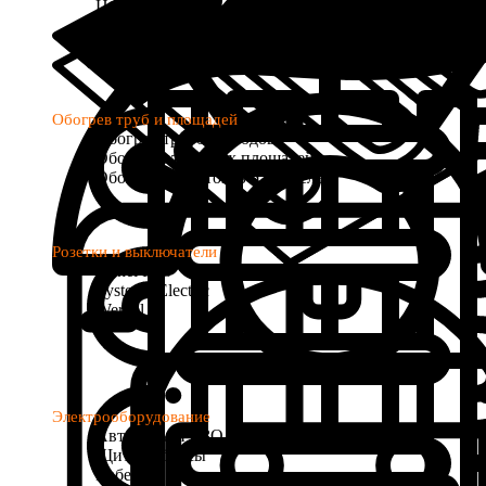
Цифровые
Программируемые
с Wi-Fi управлением
Обогрев труб и площадей
Обогрев трубопроводов
Обогрев открытых площадей
Обогрев водостоков и кровель
Розетки и выключатели
Donel R98
Systeme Electric
Werkel
Электрооборудование
Автоматы и УЗО
Щиты и боксы
Кабель и провод