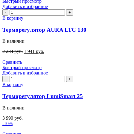
Быстрый просмотр
Добавить в избранное
Количество
товара
В корзину
Терморегулятор
AURA
Терморегулятор AURA LTC 130
LTC
130
В наличии
2 284
руб.
1 941
руб.
Сравнить
Быстрый просмотр
Добавить в избранное
Количество
товара
В корзину
Терморегулятор
LumiSmart
Терморегулятор LumiSmart 25
25
В наличии
3 990
руб.
-10%