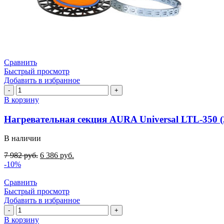
Сравнить
Быстрый просмотр
Добавить в избранное
Количество
товара
В корзину
Нагревательная
секция
Нагревательная секция AURA Universal LTL-350 (2.
AURA
Universal
В наличии
LTL-
350
7 982
руб.
6 386
руб.
(2.3
-10%
-2.8
м.кв.)
Сравнить
Быстрый просмотр
Добавить в избранное
Количество
товара
В корзину