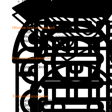
Цифровые
Программируемые
с Wi-Fi управлением
Обогрев труб и площадей
Обогрев трубопроводов
Обогрев открытых площадей
Обогрев водостоков и кровель
Розетки и выключатели
Donel R98
Systeme Electric
Werkel
Электрооборудование
Автоматы и УЗО
Щиты и боксы
Кабель и провод