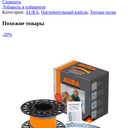
Сравнить
секция
Добавить в избранное
AURA
Категории:
AURA
,
Нагревательный кабель
,
Теплые полы
Universal
LTL-
Похожие товары
1000
(6.6-
-20%
8.0
м.кв.)