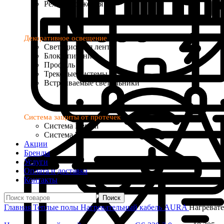
Реле напряжения
Декоративное освещение
Светодиодная лента
Блоки питания
Профиль
Трековые системы
Встраиваемые светильники
Система защиты от протечек
Система Neptun
Система Welrok Base
Акции
Бренды
Услуги
Оплата и доставка
Контакты
Поиск
Главная
Теплые полы
Нагревательный кабель
AURA
Нагревате