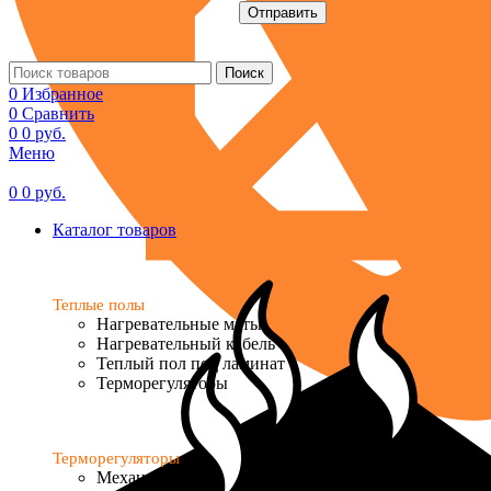
Поиск
0
Избранное
0
Сравнить
0
0
руб.
Меню
0
0
руб.
Каталог товаров
Теплые полы
Нагревательные маты
Нагревательный кабель
Теплый пол под ламинат
Терморегуляторы
Терморегуляторы
Механические