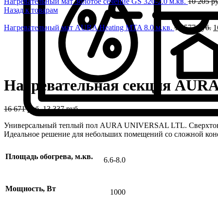
Нагревательный мат Золотое сечение GS 320-2.0 м.кв.
10 205
ру
Назад к товарам
Нагревательный мат AURA Heating MTA 8.0 м.кв.
19 577
руб.
1
-20%
Нажмите, чтобы увеличить
Нагревательная секция AURA Un
16 671
руб.
13 337
руб.
Универсальный теплый пол AURA UNIVERSAL LTL. Сверхтонкий 
Идеальное решение для небольших помещений со сложной кон
Площадь обогрева, м.кв.
6.6-8.0
Мощность, Вт
1000