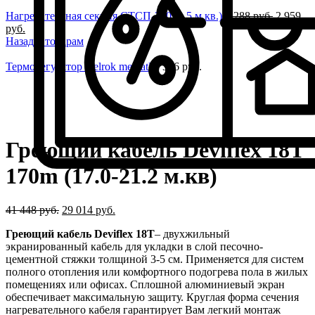
Нагревательная секция СТСП-240 (1.5 м.кв.)
3 288
руб.
2 959
руб.
Назад к товарам
Терморегулятор welrok mex atl
2 396
руб.
-30%
Нажмите, чтобы увеличить
Греющий кабель Deviflex 18T
170m (17.0-21.2 м.кв)
41 448
руб.
29 014
руб.
Греющий кабель
Deviflex 18
T
– двухжильный
экранированный кабель для укладки в слой песочно-
цементной стяжки толщиной 3-5 см. Применяется для систем
полного отопления или комфортного подогрева пола в жилых
помещениях или офисах. Сплошной алюминиевый экран
обеспечивает максимальную защиту. Круглая форма сечения
нагревательного кабеля гарантирует Вам легкий монтаж