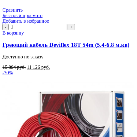
Сравнить
Быстрый просмотр
Добавить в избранное
Количество
товара
В корзину
Греющий
кабель
Греющий кабель Deviflex 18T 54m (5.4-6.8 м.кв)
Deviflex
18T
Доступно по заказу
54m
(5.4-
15 894
руб.
11 126
руб.
6.8
-30%
м.кв)