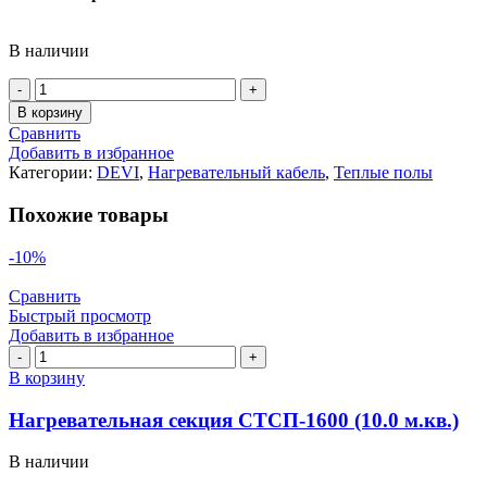
В наличии
Количество
товара
В корзину
Греющий
Сравнить
кабель
Добавить в избранное
Deviflex
Категории:
DEVI
,
Нагревательный кабель
,
Теплые полы
18T
170m
Похожие товары
(17.0-
21.2
-10%
м.кв)
Сравнить
Быстрый просмотр
Добавить в избранное
Количество
товара
В корзину
Нагревательная
секция
Нагревательная секция СТСП-1600 (10.0 м.кв.)
СТСП-1600
(10.0
В наличии
м.кв.)