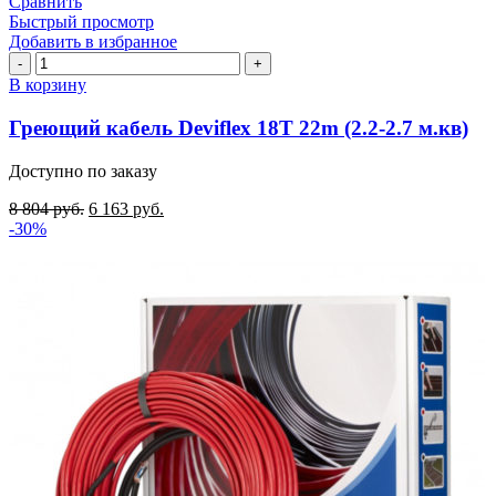
Сравнить
Быстрый просмотр
Добавить в избранное
Количество
товара
В корзину
Греющий
кабель
Греющий кабель Deviflex 18T 22m (2.2-2.7 м.кв)
Deviflex
18T
Доступно по заказу
22m
(2.2-
8 804
руб.
6 163
руб.
2.7
-30%
м.кв)