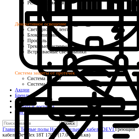
Реле напряжения
Декоративное освещение
Светодиодная лента
Блоки питания
Профиль
Трековые системы
Встраиваемые светильники
Система защиты от протечек
Система Neptun
Система Welrok Base
Акции
Бренды
Услуги
Оплата и доставка
Контакты
Поиск
Главная
Теплые полы
Нагревательный кабель
DEVI
Греющий
кабель Deviflex 18T 170m (17.0-21.2 м.кв)