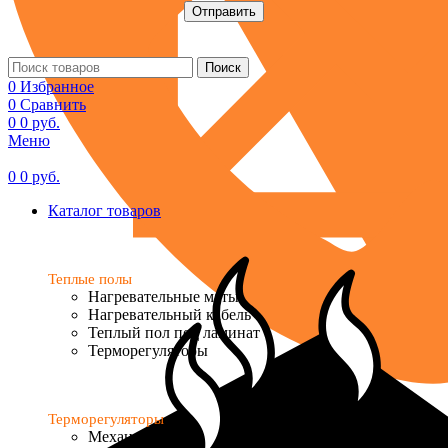
Поиск
0
Избранное
0
Сравнить
0
0
руб.
Меню
0
0
руб.
Каталог товаров
Теплые полы
Нагревательные маты
Нагревательный кабель
Теплый пол под ламинат
Терморегуляторы
Терморегуляторы
Механические