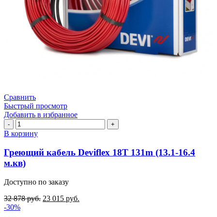
Сравнить
Быстрый просмотр
Добавить в избранное
Количество
товара
В корзину
Греющий
кабель
Греющий кабель Deviflex 18T 131m (13.1-16.4
Deviflex
м.кв)
18T
131m
Доступно по заказу
(13.1-
16.4
32 878
руб.
23 015
руб.
м.кв)
-30%