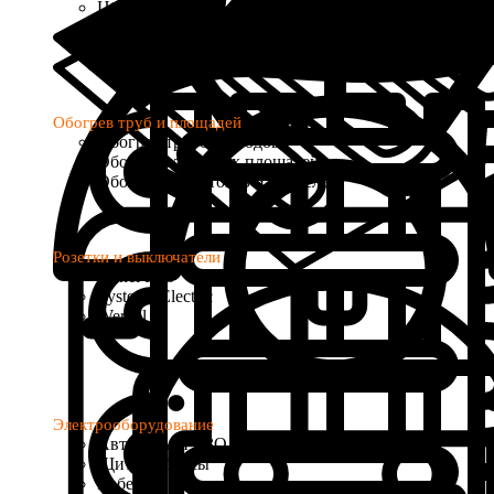
Цифровые
Программируемые
с Wi-Fi управлением
Обогрев труб и площадей
Обогрев трубопроводов
Обогрев открытых площадей
Обогрев водостоков и кровель
Розетки и выключатели
Donel R98
Systeme Electric
Werkel
Электрооборудование
Автоматы и УЗО
Щиты и боксы
Кабель и провод