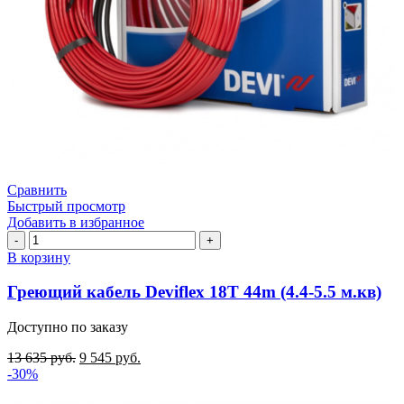
Сравнить
Быстрый просмотр
Добавить в избранное
Количество
товара
В корзину
Греющий
кабель
Греющий кабель Deviflex 18T 44m (4.4-5.5 м.кв)
Deviflex
18T
Доступно по заказу
44m
(4.4-
13 635
руб.
9 545
руб.
5.5
-30%
м.кв)