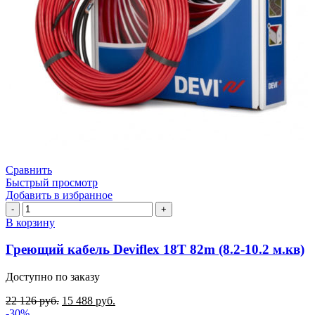
Сравнить
Быстрый просмотр
Добавить в избранное
Количество
товара
В корзину
Греющий
кабель
Греющий кабель Deviflex 18T 82m (8.2-10.2 м.кв)
Deviflex
18T
Доступно по заказу
82m
(8.2-
22 126
руб.
15 488
руб.
10.2
-30%