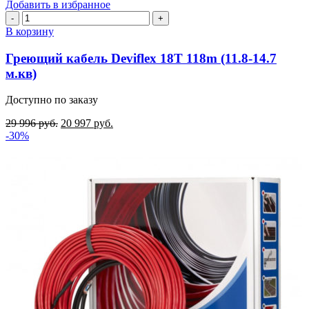
Добавить в избранное
Количество
товара
В корзину
Греющий
кабель
Греющий кабель Deviflex 18T 118m (11.8-14.7
Deviflex
м.кв)
18T
118m
Доступно по заказу
(11.8-
14.7
29 996
руб.
20 997
руб.
м.кв)
-30%