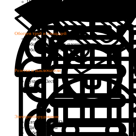
Цифровые
Программируемые
с Wi-Fi управлением
Обогрев труб и площадей
Обогрев трубопроводов
Обогрев открытых площадей
Обогрев водостоков и кровель
Розетки и выключатели
Donel R98
Systeme Electric
Werkel
Электрооборудование
Автоматы и УЗО
Щиты и боксы
Кабель и провод