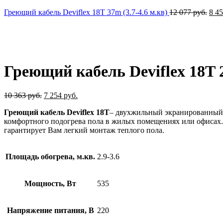
Греющий кабель Deviflex 18T 37m (3.7-4.6 м.кв)
12 077
руб.
8 4
-30%
Нажмите, чтобы увеличить
Греющий кабель Deviflex 18T 2
10 363
руб.
7 254
руб.
Греющий кабель
Deviflex 18
T
– двухжильный экранированный к
комфортного подогрева пола в жилых помещениях или офисах.
гарантирует Вам легкий монтаж теплого пола.
Площадь обогрева, м.кв.
2.9-3.6
Мощность, Вт
535
Напряжение питания, В
220