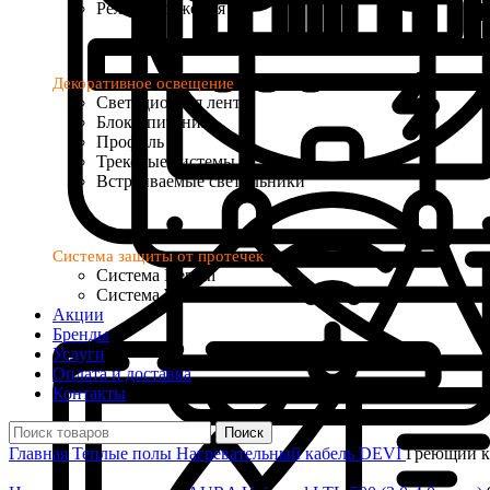
Реле напряжения
Декоративное освещение
Светодиодная лента
Блоки питания
Профиль
Трековые системы
Встраиваемые светильники
Система защиты от протечек
Система Neptun
Система Welrok Base
Акции
Бренды
Услуги
Оплата и доставка
Контакты
Поиск
Главная
Теплые полы
Нагревательный кабель
DEVI
Греющий ка