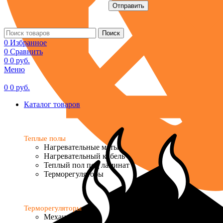
Поиск
0
Избранное
0
Сравнить
0
0
руб.
Меню
0
0
руб.
Каталог товаров
Теплые полы
Нагревательные маты
Нагревательный кабель
Теплый пол под ламинат
Терморегуляторы
Терморегуляторы
Механические