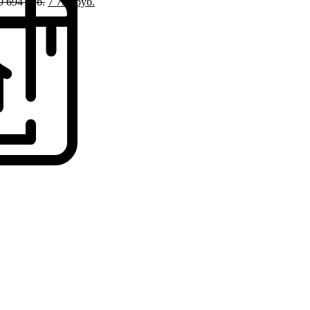
9 694
руб.
7 755
руб.