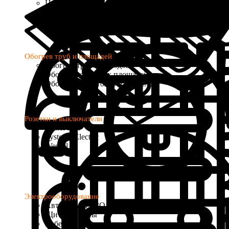
Цифровые
Программируемые
с Wi-Fi управлением
Обогрев труб и площадей
Обогрев трубопроводов
Обогрев открытых площадей
Обогрев водостоков и кровель
Розетки и выключатели
Donel R98
Systeme Electric
Werkel
Электрооборудование
Автоматы и УЗО
Щиты и боксы
Кабель и провод