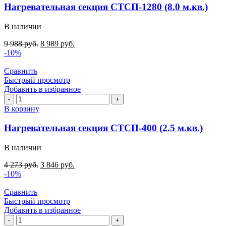
секция
Нагревательная секция СТСП-1280 (8.0 м.кв.)
СТСП-1280
(8.0
В наличии
м.кв.)
9 988
руб.
8 989
руб.
-10%
Сравнить
Быстрый просмотр
Добавить в избранное
Количество
товара
В корзину
Нагревательная
секция
Нагревательная секция СТСП-400 (2.5 м.кв.)
СТСП-400
(2.5
В наличии
м.кв.)
4 273
руб.
3 846
руб.
-10%
Сравнить
Быстрый просмотр
Добавить в избранное
Количество