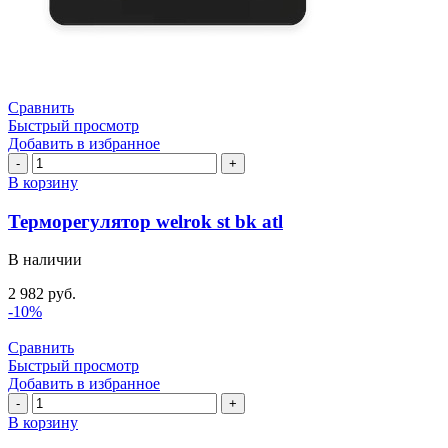
Сравнить
Быстрый просмотр
Добавить в избранное
Количество
товара
В корзину
Терморегулятор
welrok
Терморегулятор welrok st bk atl
st
bk
В наличии
atl
2 982
руб.
-10%
Сравнить
Быстрый просмотр
Добавить в избранное
Количество
товара
В корзину
Нагревательная