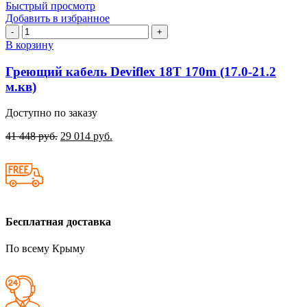
Быстрый просмотр
Добавить в избранное
Количество
товара
В корзину
Греющий
кабель
Греющий кабель Deviflex 18T 170m (17.0-21.2
Deviflex
м.кв)
18T
170m
Доступно по заказу
(17.0-
21.2
41 448
руб.
29 014
руб.
м.кв)
Бесплатная доставка
По всему Крыму