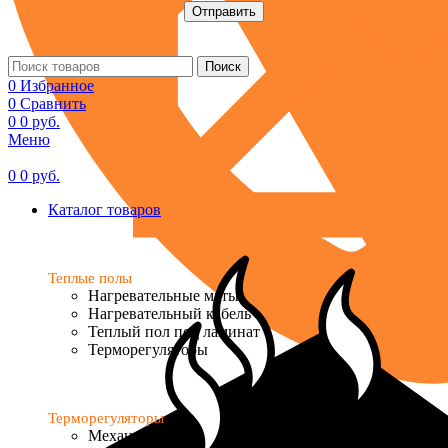
Поиск
0
Избранное
0
Сравнить
0
0
руб.
Меню
0
0
руб.
Каталог товаров
Теплые полы
Нагревательные маты
Нагревательный кабель
Теплый пол под ламинат
Терморегуляторы
Терморегуляторы
Механические