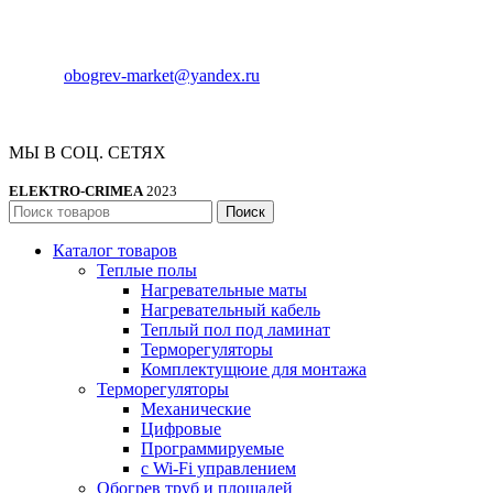
Адрес:
Россия , г. Севастополь, ул. Токарева, 18Д, корпус 1
Телефон:
8 (978) 661-42-90
E-mail:
obogrev-market@yandex.ru
МЫ В СОЦ. СЕТЯХ
ELEKTRO-CRIMEA
2023
Поиск
Каталог товаров
Теплые полы
Нагревательные маты
Нагревательный кабель
Теплый пол под ламинат
Терморегуляторы
Комплектущюие для монтажа
Терморегуляторы
Механические
Цифровые
Программируемые
с Wi-Fi управлением
Обогрев труб и площадей