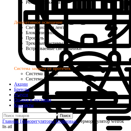
Реле напряжения
Декоративное освещение
Светодиодная лента
Блоки питания
Профиль
Трековые системы
Встраиваемые светильники
Система защиты от протечек
Система Neptun
Система Welrok Base
Акции
Бренды
Услуги
Оплата и доставка
Контакты
Поиск
Главная
Терморегуляторы
Цифровые
Терморегулятор welrok
lis atl