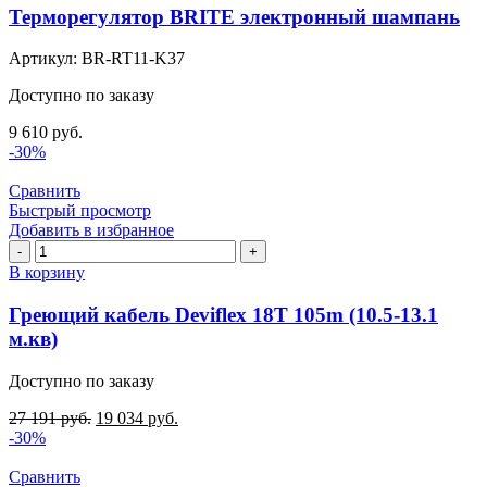
BRITE
Терморегулятор BRITE электронный шампань
электронный
шампань
Артикул:
BR-RT11-K37
Доступно по заказу
9 610
руб.
-30%
Сравнить
Быстрый просмотр
Добавить в избранное
Количество
товара
В корзину
Греющий
кабель
Греющий кабель Deviflex 18T 105m (10.5-13.1
Deviflex
м.кв)
18T
105m
Доступно по заказу
(10.5-
13.1
27 191
руб.
19 034
руб.
м.кв)
-30%
Сравнить