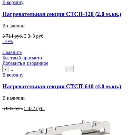
товара
В корзину
Нагревательная
секция
Нагревательная секция СТСП-320 (2.0 м.кв.)
СТСП-320
(2.0
В наличии
м.кв.)
3 714
руб.
3 343
руб.
-10%
Сравнить
Быстрый просмотр
Добавить в избранное
Количество
товара
В корзину
Нагревательная
секция
Нагревательная секция СТСП-640 (4.0 м.кв.)
СТСП-640
(4.0
В наличии
м.кв.)
6 035
руб.
5 432
руб.