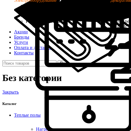
Электрооборудование
Декоратив
Автоматы и УЗО
Све
Щиты и боксы
Бло
Кабель и провод
Про
Реле напряжения
Тре
Вст
Акции
Бренды
Услуги
Оплата и доставка
Контакты
Поиск
Без категории
Закрыть
Каталог
Теплые полы
Нагревательные маты