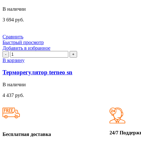
rk
В наличии
3 694
руб.
Сравнить
Быстрый просмотр
Добавить в избранное
Количество
товара
В корзину
Терморегулятор
terneo
Терморегулятор terneo sn
sn
В наличии
4 437
руб.
24/7 Поддерж
Бесплатная доставка