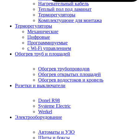
Нагревательный кабель
Теплый пол под ламинат
Терморегуляторы
Комплектущюие для монтажа
Терморегуляторы
Механические
Цифровые
Программируемые
с Wi-Fi управлением
Обогрев труб и площадей
Обогрев трубопроводов
Обогрев открытых площадей
Обогрев водостоков и кровель
Розетки и выключатели
Donel R98
Systeme Electric
Werkel
Электрооборудование
Автоматы и УЗО
Щиты и боксы