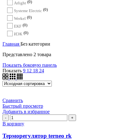
0
Arlight
0
Systeme Electric
0
Werkel
0
EKF
0
ИЭК
Главная
Без категории
Представлено 2 товара
Показать боковую панель
Показать
9
12
18
24
Сравнить
Быстрый просмотр
Добавить в избранное
Количество
товара
В корзину
Терморегулятор
terneo
Терморегулятор terneo rk