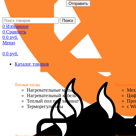
Поиск
0
Избранное
0
Сравнить
0
0
руб.
Меню
0
0
руб.
Каталог товаров
Теплые полы
Терморегу
Нагревательные маты
Мех
Нагревательный кабель
Циф
Теплый пол под ламинат
Про
Терморегуляторы
с Wi