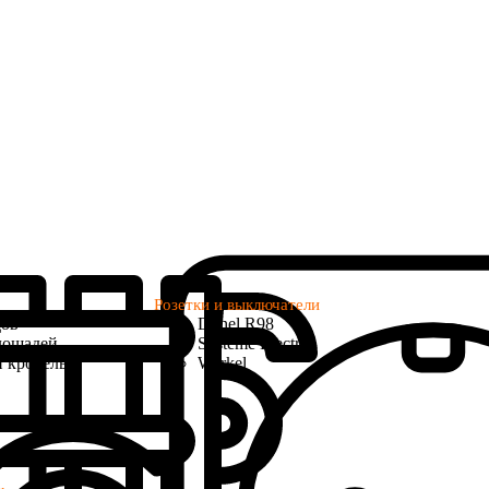
Розетки и выключатели
дов
Donel R98
лощадей
Systeme Electric
и кровель
Werkel