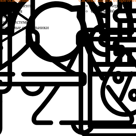
ное освещение
Система защиты от протече
тодиодная лента
Система Neptun
ки питания
Система Welrok Base
филь
ковые системы
раиваемые светильники