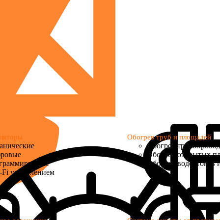
ляторы
Обогрев труб и площадей
анические
Обогрев трубопрово
ровые
Обогрев открытых п
граммируемые
Обогрев водостоков 
-Fi управлением